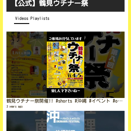
【公式】鶴見ウチナー祭
Videos
Playlists
鶴見ウチナー祭開催!! #shorts #沖縄 #イベント #okinawa
2
3 years ago
3 vi
5 ye