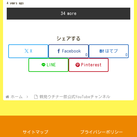
4 years ago
34 more
シェアする
X
Facebook
はてブ
0
0
鶴
3 vi
LINE
Pinterest
6 ye
ホーム
鶴見ウチナー祭公式YouTubeチャンネル
サイトマップ
プライバシーポリシー