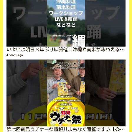
いよいよ明日３年ぶりに開催‼︎沖縄や南米が味わえるイベント鶴見ウチナー祭 LIVE &舞踊も♪【横浜鶴見】 #shorts
4 years ago
お
8 vi
6 ye
第七回鶴見ウチナー祭情報‼︎まもなく開催です♪【公式】 #shorts