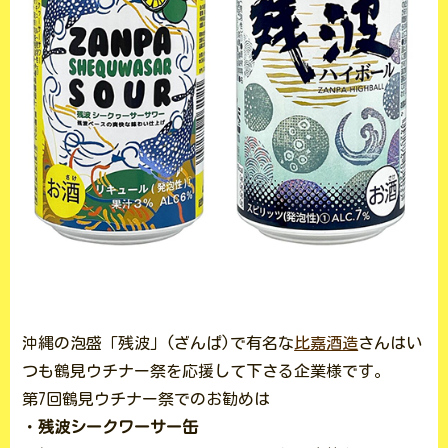
沖縄の泡盛「残波」(ざんぱ)で有名な
比嘉酒造
さんはい
つも鶴見ウチナー祭を応援して下さる企業様です。
第7回鶴見ウチナー祭でのお勧めは
・
残波シークワーサー缶