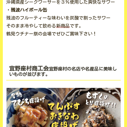
沖縄県産シークワーサーを３％使用した爽快なサワー
・
残波ハイボール缶
残波のフルーティーな味わいを炭酸で割ったサワー
そのまま冷やして飲める
新商品
です。
鶴見ウチナー祭の会場でぜひご賞味下さい！
宜野座村商工会
宜野座村の名店や名産品に美味し
いものが並びます。