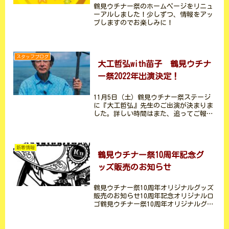
鶴見ウチナー祭のホームページをリニュ
ーアルしました！少しずつ、情報をアッ
プしますのでお楽しみに！
スタッフブログ
大工哲弘with苗子 鶴見ウチナ
ー祭2022年出演決定！
11月5日（土）鶴見ウチナー祭ステージ
に『大工哲弘』先生のご出演が決まりま
した。詳しい時間はまた、追ってご報告
いたします。大工 哲弘（だいく てつひ
ろ）1948年、沖縄県八重山郡石垣市字新
川に生まれる。1968年、本格的に八重山
民謡を山里勇...
新着情報
鶴見ウチナー祭10周年記念グ
ッズ販売のお知らせ
鶴見ウチナー祭10周年オリジナルグッズ
販売のお知らせ10周年記念オリジナルロ
ゴ鶴見ウチナー祭10周年オリジナルグッ
ズ販売のお知らせ。この度、鶴見ウチナ
ー祭は記念すべき10回目の開催を迎える
事になりました。そこで記念グッズを制