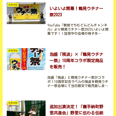
作させて頂きまし...
新着情報
いよいよ開幕！鶴見ウチナー
祭2023
YouTube「鶴見でちむどんどんチャンネ
ル」より鶴見ウチナー祭2023いよいよ開
幕です！！設営中の会場の様子を
YouTubeにアップしておりますので雰囲
気を味わってください。会場でお待ちし
ております！！！鶴見ウチナー祭チャン
ネル
新着情報
泡盛「残波」×「鶴見ウチナ
ー祭」10周年コラボ限定商品
を販売！
泡盛「残波」と鶴見ウチナー祭がコラ
ボ！10周年記念ラベルの残波を鶴見ウチ
ナー祭会場にて当日限定で販売致しま
す。泡盛残波「比嘉酒造」さんのブース
でお求めください。🔳残波鶴見ウチナー
祭記念ボトル🔳アルコール：30度🔳容
量：600ml🔳価格：15...
新着情報
追加出演決定！「嘉手納町野
里共進会」野里に伝わる伝統