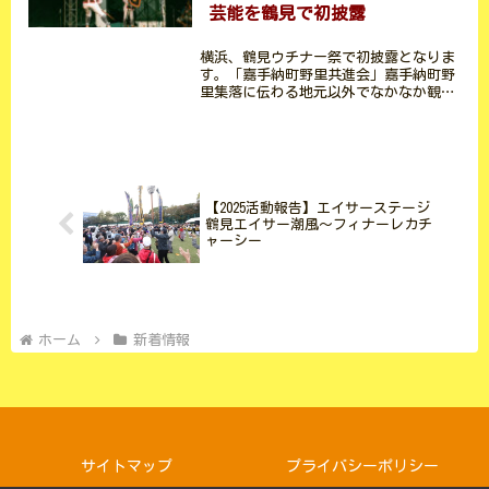
芸能を鶴見で初披露
横浜、鶴見ウチナー祭で初披露となりま
す。「嘉手納町野里共進会」嘉手納町野
里集落に伝わる地元以外でなかなか観る
ことの出来ない貴重な伝統芸能です。日
時：2023年11月4日（土）自由広場メイ
ンステージ：12：10～野球場エイサース
テージ：13：...
【2025活動報告】エイサーステージ
鶴見エイサー潮風～フィナーレカチ
ャーシー
ホーム
新着情報
サイトマップ
プライバシーポリシー