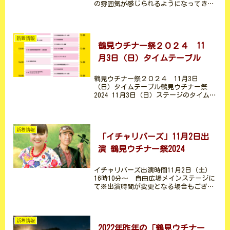
の雰囲気が感じられるようになってきま
した。みなさま元気にお過ごしでしょう
か？さあ、今年度の「鶴見ウチナー祭」
開催に向けて事務局メンバーも準備進め
ております。本日は出演者...
新着情報
鶴見ウチナー祭２０２４ 11
月3日（日）タイムテーブル
鶴見ウチナー祭２０２４ 11月3日
（日）タイムテーブル鶴見ウチナー祭
2024 11月3日（日）ステージのタイムテ
ーブルをまとめました。天候等の影響に
より予告なしにステージスケジュールが
変更となる場合もございます。予めご了
承ください。■自由広...
新着情報
「イチャリバーズ」11月2日出
演 鶴見ウチナー祭2024
イチャリバーズ出演時間11月2日（土）
16時10分～ 自由広場メインステージに
て※出演時間が変更となる場合もござい
ます。イチャリバチョーデー（出会えば
兄弟）精神で、参加型の楽しいライブを
展開。三線と二胡を奏でる宮古島生まれ
首里育ち「豊岡マッ...
新着情報
2022年昨年の「鶴見ウチナー