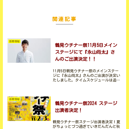
関連記事
新着情報
鶴見ウチナー祭11月5日メイン
ステージにて『永山尚太』さ
んのご出演決定！！
11月5日鶴見ウチナー祭のメインステー
ジに『永山尚太』さんのご出演が決定い
たしました。タイムスケジュールは追っ
て発表いたします。お楽しみに♪素敵な
歌声が鶴見に響きます。【永山尚太】プ
ロフィール沖縄県那覇市出身。織田哲郎
ミュージックオーディシ...
新着情報
鶴見ウチナー祭2024 ステージ
出演者決定！
鶴見ウチナー祭ステージ出演者決定！夏
がちょっとづつ過ぎていきだんだんと秋