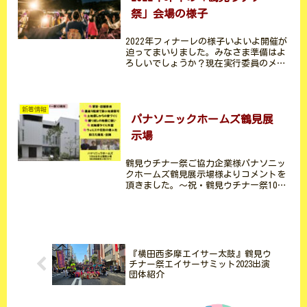
祭」会場の様子
2022年フィナーレの様子いよいよ開催が
迫ってまいりました。みなさま準備はよ
ろしいでしょうか？現在実行委員のメン
バーも最終調整に追われております！待
ちきれない方や、初めて行ってみようと
思っている方へ、昨年の会場の様子をご
紹介します。2022...
新着情報
パナソニックホームズ鶴見展
示場
鶴見ウチナー祭ご協力企業様パナソニッ
クホームズ鶴見展示場様よりコメントを
頂きました。～祝・鶴見ウチナー祭10周
年～こんにちは！パナソニックホームズ
鶴見展示場です。パナソニックホームズ
は2023年に創業60周年を迎えた、沖縄で
も建設可能な鉄骨...
『横田西多摩エイサー太鼓』鶴見ウ
チナー祭エイサーサミット2023出演
団体紹介